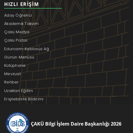
HIZLI ERIŞIM
Aday Öğrenci
Akademik Takvim
Çakü Medya
Çakü Portal
Eduroam-Kablosuz Ağ
Günün Menüsü
Kütüphane
Mevzuat
Rehber
Uzaktan Eğitim
Erişilebilirlik Bildirimi
ÇAKÜ Bilgi İşlem Daire Başkanlığı 2026