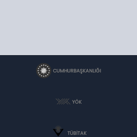
CUMHURBAŞKANLIĞI
YÖK
TÜBİTAK