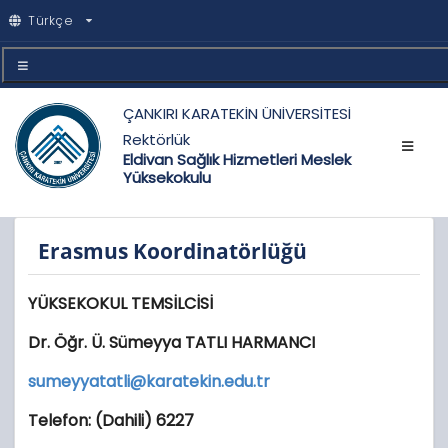
Türkçe
ÇANKIRI KARATEKİN ÜNİVERSİTESİ
Rektörlük
Eldivan Sağlık Hizmetleri Meslek
Yüksekokulu
Erasmus Koordinatörlüğü
YÜKSEKOKUL TEMSİLCİSİ
Dr. Öğr. Ü. Sümeyya TATLI HARMANCI
sumeyyatatli@karatekin.edu.tr
Telefon: (Dahili) 6227