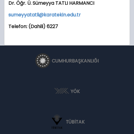
Dr. Öğr. Ü. Sümeyya TATLI HARMANCI
sumeyyatatli@karatekin.edu.tr
Telefon: (Dahili) 6227
CUMHURBAŞKANLIĞI
YÖK
TÜBİTAK