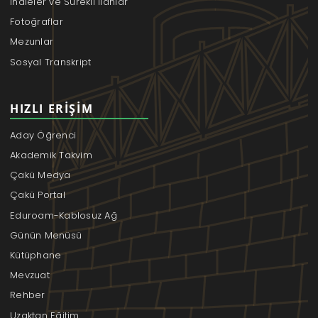
İhaleler ve Sürekli İlanlar
Fotoğraflar
Mezunlar
Sosyal Transkript
HIZLI ERIŞIM
Aday Öğrenci
Akademik Takvim
Çakü Medya
Çakü Portal
Eduroam-Kablosuz Ağ
Günün Menüsü
Kütüphane
Mevzuat
Rehber
Uzaktan Eğitim