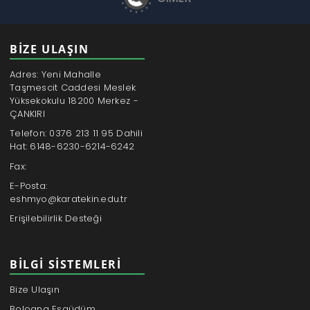
BİZE ULAŞIN
Adres: Yeni Mahalle
Taşmescit Caddesi Meslek
Yüksekokulu 18200 Merkez -
ÇANKIRI
Telefon: 0376 213 11 95 Dahili
Hat: 6148-6230-6214-6242
Fax:
E-Posta:
eshmyo@karatekin.edu.tr
Erişilebilirlik Desteği
BILGI SISTEMLERI
Bize Ulaşın
Bologna Eşgüdüm