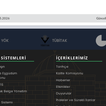
05.2026
Güncel
YÖK
TÜBİTAK
 SISTEMLERI
İÇERIKLERIMIZ
aşın
Tarihçe
a Eşgüdüm
Kalite Komisyonu
onu
Haberler
İS
Etkinlikler
nik Belge Yönetim
Duyurular
İhaleler ve Sürekli İlanlar
 Sistemi