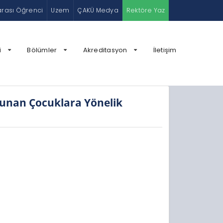
arası Öğrenci
Uzem
ÇAKÜ Medya
Rektöre Yaz
i
Bölümler
Akreditasyon
İletişim
unan Çocuklara Yönelik