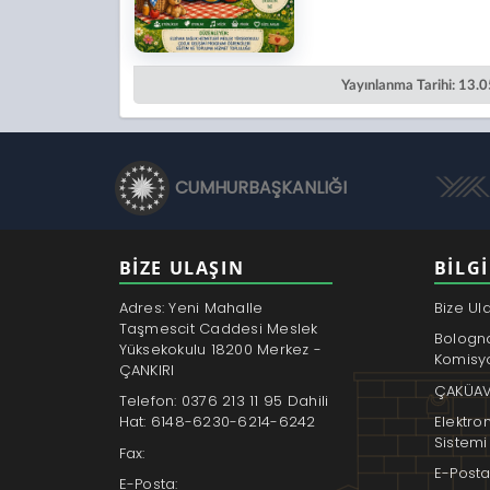
Yayınlanma Tarihi: 13.
CUMHURBAŞKANLIĞI
BİZE ULAŞIN
BILGI
Adres: Yeni Mahalle
Bize Ul
Taşmescit Caddesi Meslek
Bologn
Yüksekokulu 18200 Merkez -
Komisy
ÇANKIRI
ÇAKÜAV
Telefon: 0376 213 11 95 Dahili
Elektro
Hat: 6148-6230-6214-6242
Sistemi
Fax:
E-Posta
E-Posta: