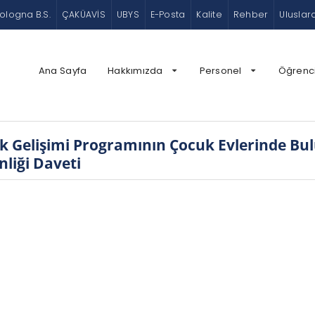
ologna B.S.
ÇAKÜAVİS
UBYS
E-Posta
Kalite
Rehber
Uluslar
Ana Sayfa
Hakkımızda
Personel
Öğrenc
Gelişimi Programının Çocuk Evlerinde Bul
liği Daveti