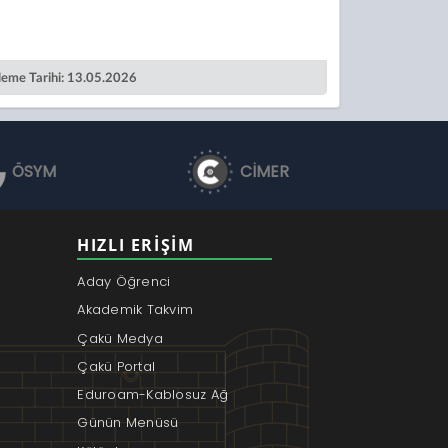
leme Tarihi: 13.05.2026
ÖSYM
CİMER
HIZLI ERIŞIM
Aday Öğrenci
Akademik Takvim
Çakü Medya
Çakü Portal
Eduroam-Kablosuz Ağ
Günün Menüsü